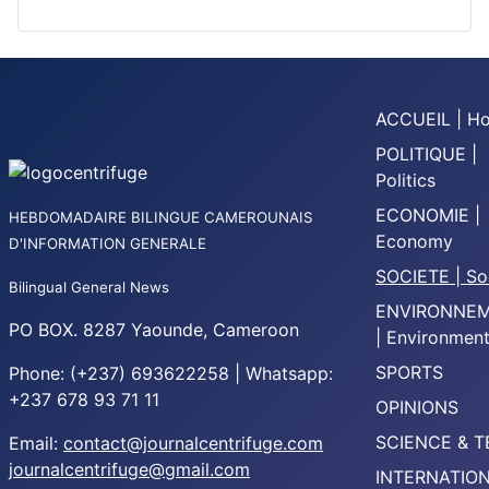
ACCUEIL | H
POLITIQUE |
Politics
ECONOMIE |
HEBDOMADAIRE BILINGUE CAMEROUNAIS
Economy
D'INFORMATION GENERALE
SOCIETE | So
Bilingual General News
ENVIRONNE
PO BOX. 8287 Yaounde, Cameroon
| Environmen
SPORTS
Phone: (+237) 693622258 | Whatsapp:
+237 678 93 71 11
OPINIONS
SCIENCE & 
Email:
contact@journalcentrifuge.com
journalcentrifuge@gmail.com
INTERNATIO