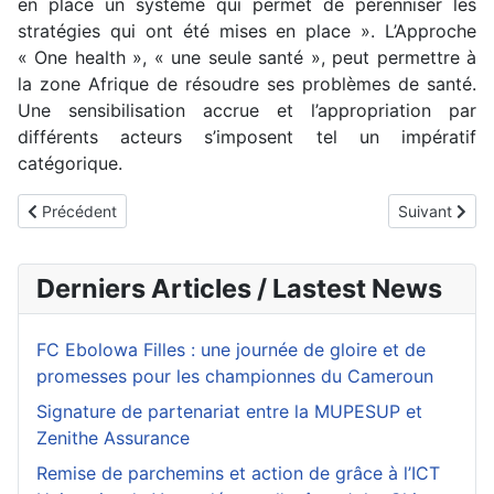
en place un système qui permet de pérenniser les
stratégies qui ont été mises en place ». L’Approche
« One health », « une seule santé », peut permettre à
la zone Afrique de résoudre ses problèmes de santé.
Une sensibilisation accrue et l’appropriation par
différents acteurs s’imposent tel un impératif
catégorique.
Article précédent : Les étudiants de l’ESSTIC s’intéressent au 
Article suiva
Précédent
Suivant
Derniers Articles / Lastest News
FC Ebolowa Filles : une journée de gloire et de
promesses pour les championnes du Cameroun
Signature de partenariat entre la MUPESUP et
Zenithe Assurance
Remise de parchemins et action de grâce à l’ICT