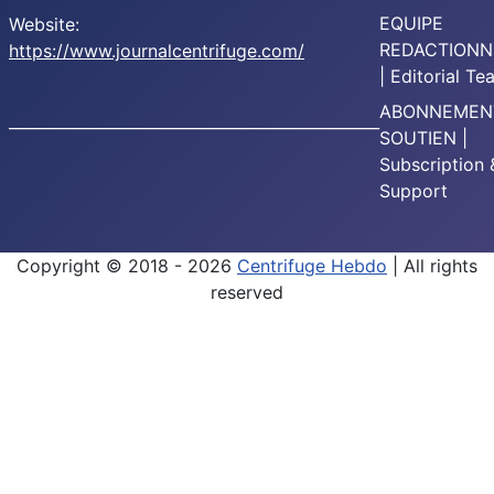
EQUIPE
Website:
REDACTIONN
https://www.journalcentrifuge.com/
| Editorial T
ABONNEMEN
________________________________________________
SOUTIEN |
Subscription 
Support
Copyright © 2018 - 2026
Centrifuge Hebdo
| All rights
reserved