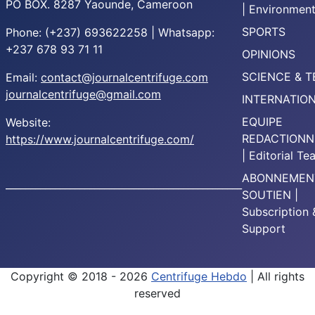
PO BOX. 8287 Yaounde, Cameroon
| Environmen
SPORTS
Phone: (+237) 693622258 | Whatsapp:
+237 678 93 71 11
OPINIONS
SCIENCE & 
Email:
contact@journalcentrifuge.com
journalcentrifuge@gmail.com
INTERNATIO
EQUIPE
Website:
REDACTIONN
https://www.journalcentrifuge.com/
| Editorial T
ABONNEMEN
________________________________________________
SOUTIEN |
Subscription 
Support
Copyright © 2018 - 2026
Centrifuge Hebdo
| All rights
reserved