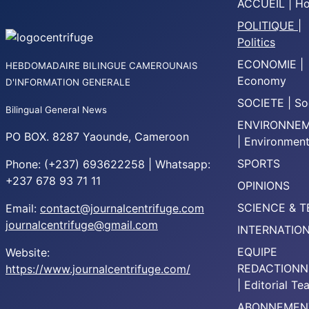
ACCUEIL | H
POLITIQUE |
Politics
ECONOMIE |
HEBDOMADAIRE BILINGUE CAMEROUNAIS
Economy
D'INFORMATION GENERALE
SOCIETE | So
Bilingual General News
ENVIRONNE
PO BOX. 8287 Yaounde, Cameroon
| Environmen
SPORTS
Phone: (+237) 693622258 | Whatsapp:
+237 678 93 71 11
OPINIONS
SCIENCE & 
Email:
contact@journalcentrifuge.com
journalcentrifuge@gmail.com
INTERNATIO
EQUIPE
Website:
REDACTIONN
https://www.journalcentrifuge.com/
| Editorial T
ABONNEMEN