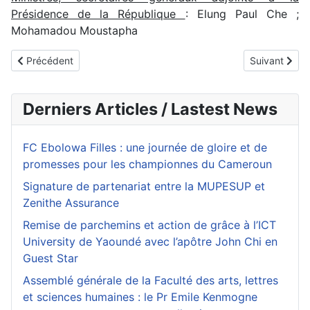
Présidence de la République
: Elung Paul Che ;
Mohamadou Moustapha
Article précédent : Discours de S.E. Paul BIYA en réponse aux
Article suiva
Précédent
Suivant
Derniers Articles / Lastest News
FC Ebolowa Filles : une journée de gloire et de
promesses pour les championnes du Cameroun
Signature de partenariat entre la MUPESUP et
Zenithe Assurance
Remise de parchemins et action de grâce à l’ICT
University de Yaoundé avec l’apôtre John Chi en
Guest Star
Assemblé générale de la Faculté des arts, lettres
et sciences humaines : le Pr Emile Kenmogne