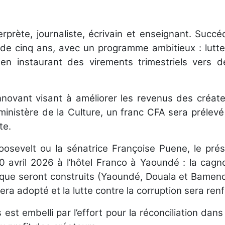
prète, journaliste, écrivain et enseignant. Succé
nq ans, avec un programme ambitieux : lutter c
en instaurant des virements trimestriels vers 
innovant visant à améliorer les revenus des créate
 ministère de la Culture, un franc CFA sera prélev
te.
osevelt ou la sénatrice Françoise Puene, le pré
 avril 2026 à l’hôtel Franco à Yaoundé : la cagn
sique seront construits (Yaoundé, Douala et Bamenda)
era adopté et la lutte contre la corruption sera renf
t embelli par l’effort pour la réconciliation dans 