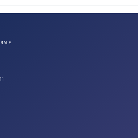
ERALE
11