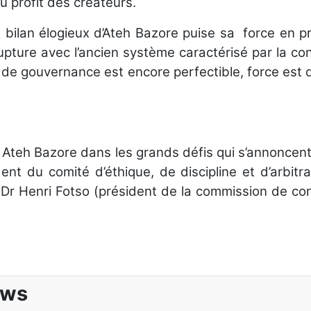
u profit des créateurs.
 bilan élogieux d’Ateh Bazore puise sa force en pr
upture avec l’ancien système caractérisé par la co
 de gouvernance est encore perfectible, force est de
teh Bazore dans les grands défis qui s’annoncent p
nt du comité d’éthique, de discipline et d’arbit
on), Dr Henri Fotso (président de la commission de 
u Cameroun du 8 au 12 juillet 2026
ews