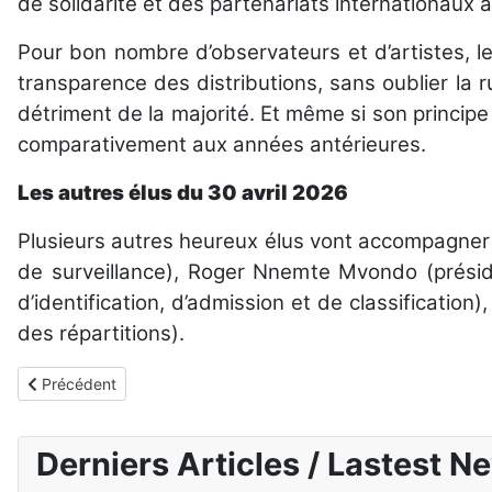
de solidarité et des partenariats internationaux a
Pour bon nombre d’observateurs et d’artistes, le
transparence des distributions, sans oublier la r
détriment de la majorité. Et même si son principe
comparativement aux années antérieures.
Les autres élus du 30 avril 2026
Plusieurs autres heureux élus vont accompagner A
de surveillance), Roger Nnemte Mvondo (préside
d’identification, d’admission et de classificati
des répartitions).
Article précédent : Assises EFRACAM 2026 : premières assises a
Précédent
Derniers Articles / Lastest N