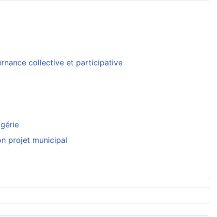
nance collective et participative
lgérie
on projet municipal