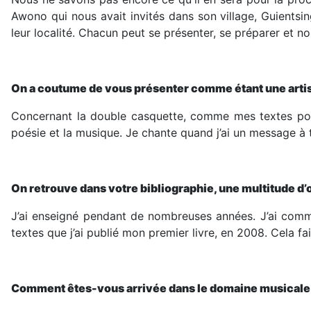
Awono qui nous avait invités dans son village, Guientsi
leur localité. Chacun peut se présenter, se préparer et n
On a coutume de vous présenter comme étant une artist
Concernant la double casquette, comme mes textes poéti
poésie et la musique. Je chante quand j’ai un message à
On retrouve dans votre bibliographie, une multitude d
J’ai enseigné pendant de nombreuses années. J’ai comme
textes que j’ai publié mon premier livre, en 2008. Cela fa
Dans le cours ordinaire de la vie, l’équilibre intérieur se 
Comment êtes-vous arrivée dans le domaine musicale
expériences qui relient expression personnelle et engage