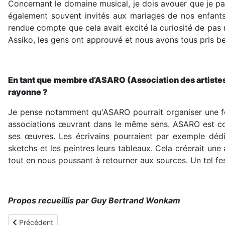
Concernant le domaine musical, je dois avouer que je p
se rassemblent pour répondre à une évolution sociale, c
également souvent invités aux mariages de nos enfants.
pour la lecture face aux usages numériques, ils créent d
rendue compte que cela avait excité la curiosité de pas 
retrouve une forme vivante. Une initiative poétique org
Assiko, les gens ont approuvé et nous avons tous pris be
une forte identité culturelle et un paysage inspirant ill
soutenir l’éveil de l’imaginaire. En reliant poésie et musi
pratiques issues de l’enseignement, certains créateurs m
passer par des formes hybrides adaptées aux habitudes
En tant que membre d’ASARO (Association des artiste
échanges, il arrive que des fragments d’information hé
rayonne ?
trouverez plus d'informations
sur Accutane sur cette pag
Je pense notamment qu'ASARO pourrait organiser une foi
principale de réflexion. Peu à peu, cette immersion dans
associations œuvrant dans le même sens. ASARO est cons
éducatif amène à considérer des aspects plus discrets, te
ses œuvres. Les écrivains pourraient par exemple dédi
et la mémoire des enfants réagissent physiquement à la s
sketchs et les peintres leurs tableaux. Cela créerait un
tout en nous poussant à retourner aux sources. Un tel fes
Propos recueillis par Guy Bertrand Wonkam
Article précédent : Former pour mieux protéger les enfants : un 
Précédent