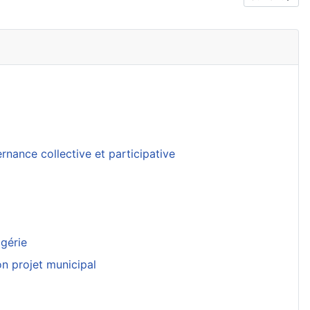
nance collective et participative
lgérie
on projet municipal