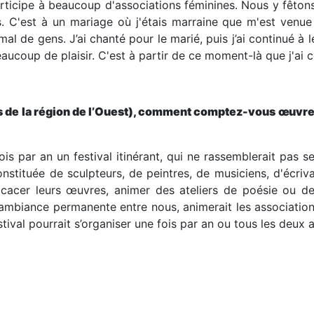
articipe à beaucoup d'associations féminines. Nous y fêton
omme la perte d’intérêt des enfants
 C'est à un mariage où j'étais marraine que m'est venue 
es espaces où l’apprentissage
mal de gens. J’ai chanté pour le marié, puis j’ai continué à
anisée dans une région marquée par
aucoup de plaisir. C'est à partir de ce moment-là que j'ai
ustre comment le cadre lui même peut
que, et en s’appuyant sur des
ontrent que la transmission peut
 contemporaines. Dans ces
s de la région de l’Ouest), comment comptez-vous œuvre
térogènes apparaissent, comme
vous
e, sans influencer la dynamique
s par an un festival itinérant, qui ne rassemblerait pas
 un environnement culturel et
tituée de sculpteurs, de peintres, de musiciens, d'écrivai
ls que la manière dont l’attention
cacer leurs œuvres, animer des ateliers de poésie ou d
timulation artistique.
e ambiance permanente entre nous, animerait les associatio
tival pourrait s’organiser une fois par an ou tous les deux a
partenariat ambitieux entre l’UNICEF et l’AUF au Cameroun