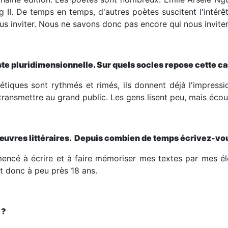
ng II. De temps en temps, d'autres poètes suscitent l'intér
ous inviter. Nous ne savons donc pas encore qui nous inviter
e pluridimensionnelle. Sur quels socles repose cette ca
ques sont rythmés et rimés, ils donnent déjà l'impression
 transmettre au grand public. Les gens lisent peu, mais éc
’œuvres littéraires. Depuis combien de temps écrivez-vo
ncé à écrire et à faire mémoriser mes textes par mes élèv
it donc à peu près 18 ans.
construit souvent à travers des
 ?
ment collectif. Lorsque des artistes