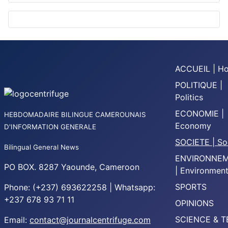
ACCUEIL | H
POLITIQUE |
Politics
ECONOMIE |
HEBDOMADAIRE BILINGUE CAMEROUNAIS
Economy
D'INFORMATION GENERALE
SOCIETE | So
Bilingual General News
ENVIRONNE
PO BOX. 8287 Yaounde, Cameroon
| Environmen
SPORTS
Phone: (+237) 693622258 | Whatsapp:
+237 678 93 71 11
OPINIONS
SCIENCE & 
Email:
contact@journalcentrifuge.com