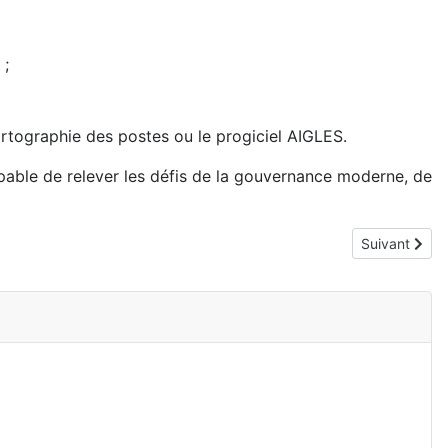
 ;
artographie des postes ou le progiciel AIGLES.
pable de relever les défis de la gouvernance moderne, de
de vie
Article suiva
Suivant