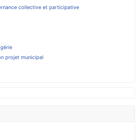
nance collective et participative
lgérie
on projet municipal