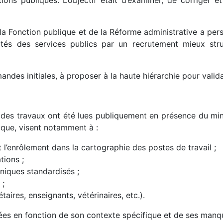
ons publiques. L’objectif était d’examiner, de corriger e
e la Fonction publique et de la Réforme administrative a per
és des services publics par un recrutement mieux struct
ndes initiales, à proposer à la haute hiérarchie pour valida
des travaux ont été lues publiquement en présence du minis
fique, visent notamment à :
t l’enrôlement dans la cartographie des postes de travail ;
tions ;
niques standardisés ;
 ;
taires, enseignants, vétérinaires, etc.).
es en fonction de son contexte spécifique et de ses manqu