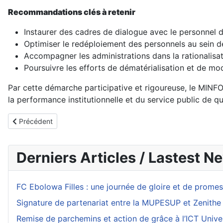
Recommandations clés à retenir
Instaurer des cadres de dialogue avec le personnel de
Optimiser le redéploiement des personnels au sein de
Accompagner les administrations dans la rationalisati
Poursuivre les efforts de dématérialisation et de mo
Par cette démarche participative et rigoureuse, le MINF
la performance institutionnelle et du service public de qu
Article précédent : Vers une génération sans hépatite : le Camer
Précédent
Derniers Articles / Lastest N
FC Ebolowa Filles : une journée de gloire et de prom
Signature de partenariat entre la MUPESUP et Zenithe
Remise de parchemins et action de grâce à l’ICT Unive