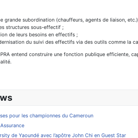
 grande subordination (chauffeurs, agents de liaison, etc.)
s structures sous-effectif ;
on de leurs besoins en effectifs ;
dernisation du suivi des effectifs via des outils comme la c
OPRA entend construire une fonction publique efficiente, ca
alité.
oun renforce sa riposte avec la vaccination dès les premières heures 
ews
esses pour les championnes du Cameroun
 Assurance
rsity de Yaoundé avec l’apôtre John Chi en Guest Star